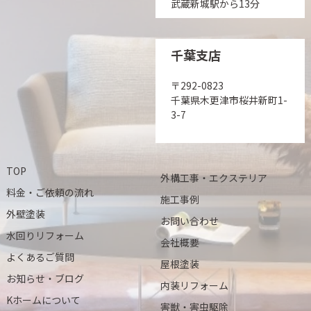
武蔵新城駅から13分
千葉支店
〒292-0823
千葉県木更津市桜井新町1-
3-7
TOP
外構工事・エクステリア
料金・ご依頼の流れ
施工事例
外壁塗装
お問い合わせ
水回りリフォーム
会社概要
よくあるご質問
屋根塗装
お知らせ・ブログ
内装リフォーム
Kホームについて
害獣・害虫駆除