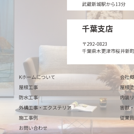
武蔵新城駅から13分
千葉支店
〒292-0823
千葉県木更津市桜井新町1
Kホームについて
会社
屋根工事
屋根
防水工事
内装
外構工事・エクステリア
害獣
施工事例
従業
お問い合わせ