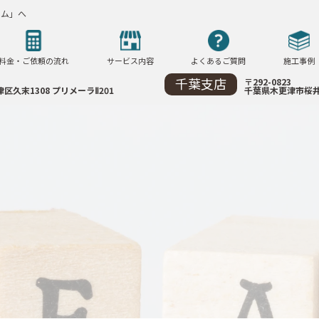
ーム」へ
料金・ご依頼の流れ
サービス内容
よくあるご質問
施工事例
千葉支店
〒292-0823
区久末1308
プリメーラⅡ201
千葉県木更津市
桜井