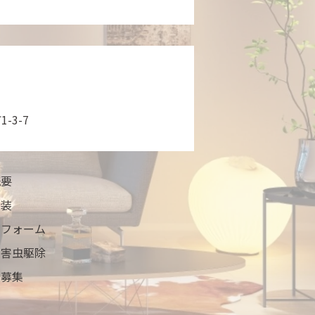
-3-7
概要
塗装
リフォーム
・害虫駆除
員募集