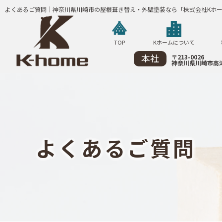
よくあるご質問｜神奈川県川崎市の屋根葺き替え・外壁塗装なら「株式会社Kホ
TOP
Kホームについて
本社
〒213-0026
神奈川県川崎市高津
よ
く
あ
る
ご
質
問