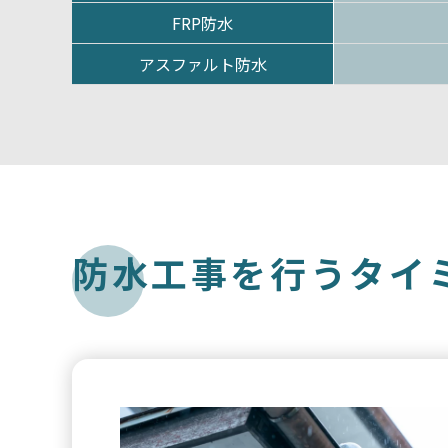
FRP防水
アスファルト防水
防
水
工
事
を
行
う
タ
イ