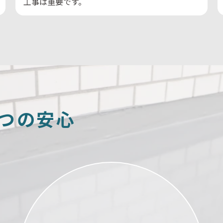
工事は重要です。
つ
の
安
心