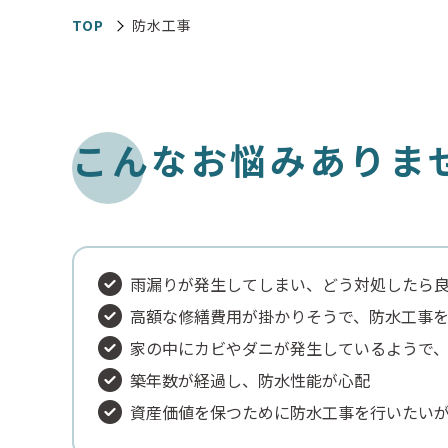
TOP
防水工事
こ
ん
な
お
悩
み
あ
り
ま
雨漏りが発生してしまい、どう対処したら
高額な修繕費用が掛かりそうで、防水工事
家の中にカビやダニが発生しているようで
築年数が経過し、防水性能が心配
資産価値を保つために防水工事を行いたい