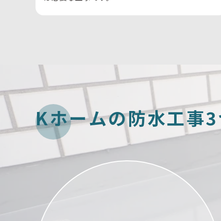
K
ホ
ー
ム
の
防
水
工
事
3