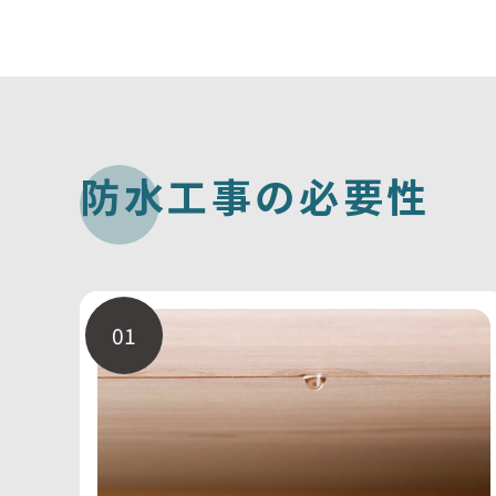
防
水
工
事
の
必
要
性
01