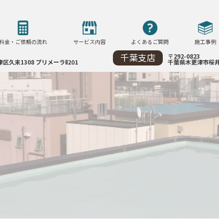
へ
料金・ご依頼の流れ
サービス内容
よくあるご質問
施工事例
千葉支店
〒292-0823
区久末1308
プリメーラⅡ201
千葉県木更津市
桜井