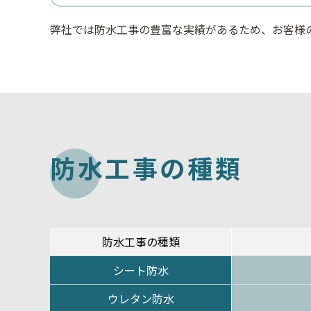
弊社では防水工事の豊富な実績があるため、お客様
防
水
工
事
の
種
類
防水工事の種類
シート防水
ウレタン防水