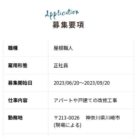
n
o
i
t
a
c
i
l
p
p
A
募
集
要
項
職種
屋根職人
雇用形態
正社員
募集開始日
2023/06/20～2023/09/20
仕事内容
アパートや戸建ての改修工事
勤務地
〒213-0026
神奈川県川崎市
(現場による)