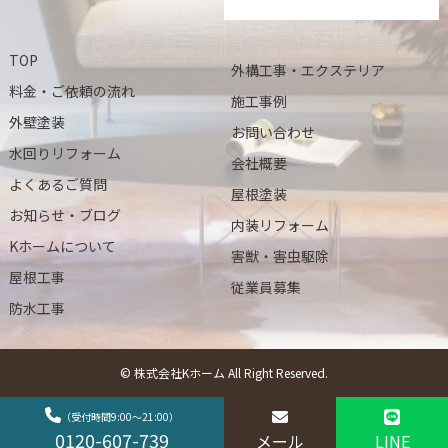
TOP
外構工事・エクステリア
料金・ご依頼の流れ
施工事例
外壁塗装
お問い合わせ
水回りリフォーム
会社概要
よくあるご質問
屋根塗装
お知らせ・ブログ
内装リフォーム
Kホームについて
害獣・害虫駆除
屋根工事
従業員募集
防水工事
© 株式会社Kホーム All Right Reserved.
（受付時間9:00～21:00）
0120-607-739
メール
LINE