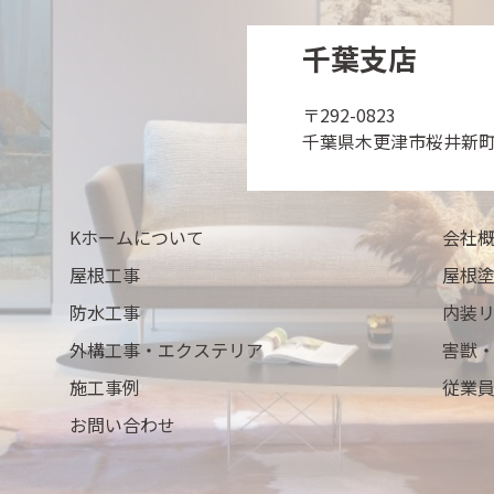
千葉支店
〒292-0823
千葉県木更津市桜井新町1
Kホームについて
会社
屋根工事
屋根
防水工事
内装
外構工事・エクステリア
害獣
施工事例
従業
お問い合わせ