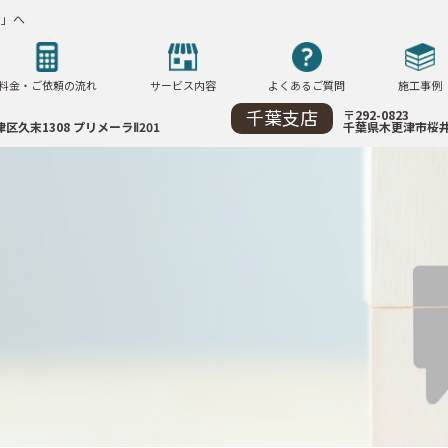
ム」へ
料金・ご依頼の流れ
サービス内容
よくあるご質問
施工事例
千葉支店
〒292-0823
区久末1308
プリメーラⅡ201
千葉県木更津市
桜井