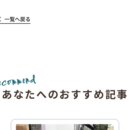
一覧へ戻る
d
n
e
m
m
o
c
e
あ
な
た
へ
の
お
す
す
め
記
事