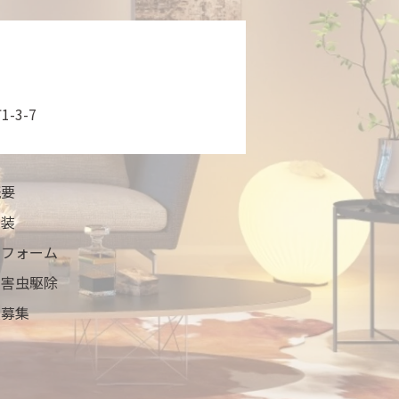
-3-7
概要
塗装
リフォーム
・害虫駆除
員募集