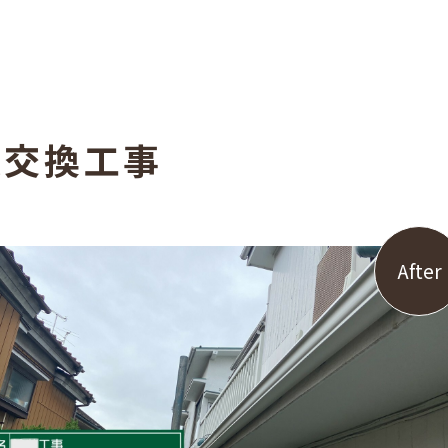
樋
交
換
工
事
After