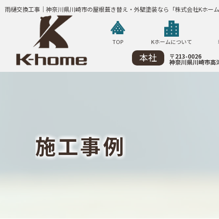
雨樋交換工事｜神奈川県川崎市の屋根葺き替え・外壁塗装なら「株式会社Kホー
TOP
Kホームについて
本社
〒213-0026
神奈川県川崎市高津
施
工
事
例