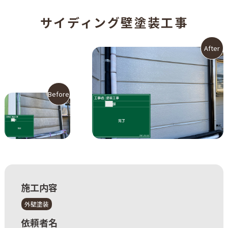
サ
イ
デ
ィ
ン
グ
壁
塗
装
工
事
After
Before
施工内容
外壁塗装
依頼者名