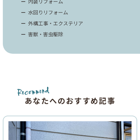
内装リフォーム
水回りリフォーム
外構工事・エクステリア
害獣・害虫駆除
d
n
e
m
m
o
c
e
R
あ
な
た
へ
の
お
す
す
め
記
事